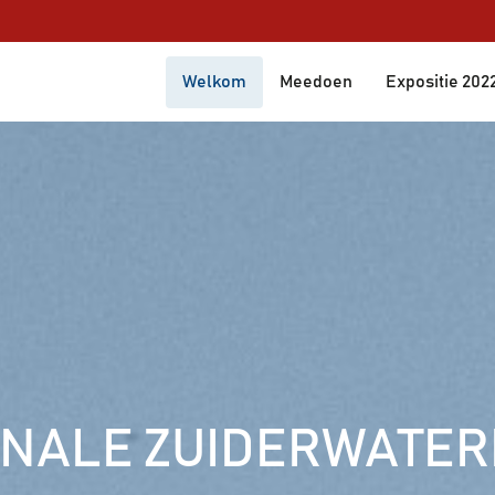
Welkom
Meedoen
Expositie 202
NNALE ZUIDERWATERL