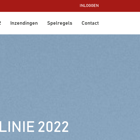
INLOGGEN
2
Inzendingen
Spelregels
Contact
INIE 2022