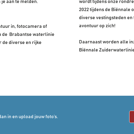
je aan te melden.
wordt tijdens onze rondre
2022 tijdens de Biënnale 
diverse vestingsteden en 
avontuur op zich!
tuur in, fotocamera of
p de Brabantse waterlinie
Daarnaast worden alle in
de diverse en rijke
Biënnale Zuiderwaterlinie.
an in en upload jouw foto’s.