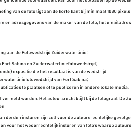
voor genoemde voorwaarden, kan door het uploaden op de websi
ting van de foto ligt aan de korte kant bij minimaal 1080 pixels 
aam en adresgegevens van de maker van de foto, het emailadres
g aan de Fotowedstrijd Zuiderwaterlinie:
n Fort Sabina en Zuiderwaterliniefotowedstrijd;
ende) expositie die het resultaat is van de wedstrijd;
derwaterliniefotowedstrijd van Fort Sabina;
ublicaties te plaatsen of te publiceren in andere lokale media.
af vermeld worden. Het auteursrecht blijft bij de fotograaf. De 
en.
an derden insturen zijn zelf voor de auteursrechtelijke gevolge
n voor het wederrechtelijk insturen van foto’s waarop auteurs