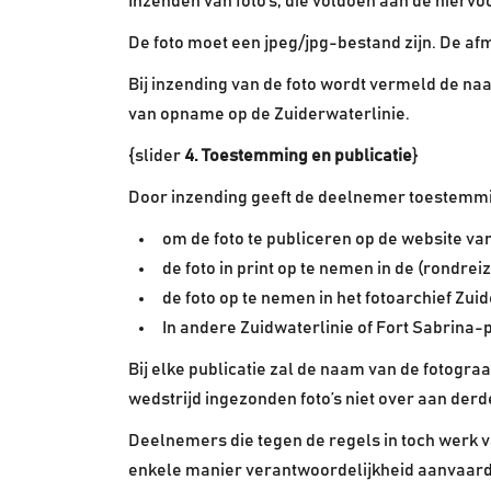
Inzenden van foto’s, die voldoen aan de hier
De foto moet een jpeg/jpg-bestand zijn. De afme
Bij inzending van de foto wordt vermeld de n
van opname op de Zuiderwaterlinie.
{slider
4. Toestemming en publicatie
}
Door inzending geeft de deelnemer toestemmin
om de foto te publiceren op de website va
de foto in print op te nemen in de (rondreiz
de foto op te nemen in het fotoarchief Zui
In andere Zuidwaterlinie of Fort Sabrina-p
Bij elke publicatie zal de naam van de fotogra
wedstrijd ingezonden foto’s niet over aan derd
Deelnemers die tegen de regels in toch werk v
enkele manier verantwoordelijkheid aanvaarde