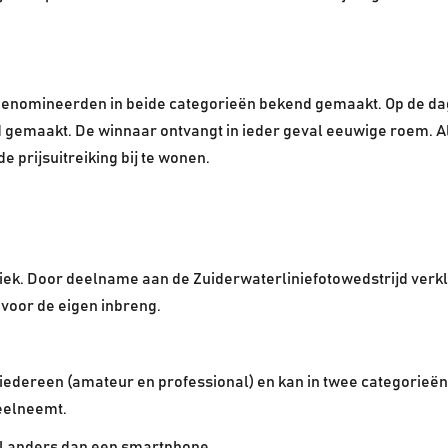
 genomineerden in beide categorieën bekend gemaakt. Op de dag
 gemaakt. De winnaar ontvangt in ieder geval eeuwige roem. Al
 prijsuitreiking bij te wonen.
iek. Door deelname aan de Zuiderwaterliniefotowedstrijd verk
voor de eigen inbreng.
edereen (amateur en professional) en kan in twee categorieën
deelneemt.
tel anders dan een smartphone