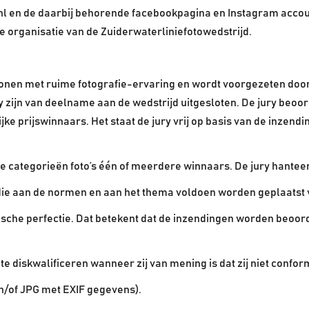
l en de daarbij behorende facebookpagina en Instagram accoun
e organisatie van de Zuiderwaterliniefotowedstrijd.
sonen met ruime fotografie-ervaring en wordt voorgezeten door 
y zijn van deelname aan de wedstrijd uitgesloten. De jury beoord
ijke prijswinnaars. Het staat de jury vrij op basis van de inze
ide categorieën foto’s één of meerdere winnaars. De jury hantee
die aan de normen en aan het thema voldoen worden geplaatst 
sche perfectie. Dat betekent dat de inzendingen worden beoorde
e diskwalificeren wanneer zij van mening is dat zij niet confo
en/of JPG met EXIF gegevens).